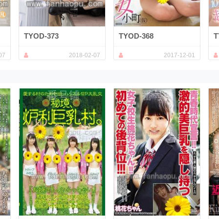
TYOD-373
TYOD-368
T
07
2018-02-07
2017-12-01