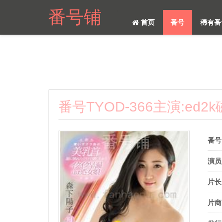
番号铺
首页
番号
稀有番
番号TYOD-366主演:ed
番号
演员
片长
片商