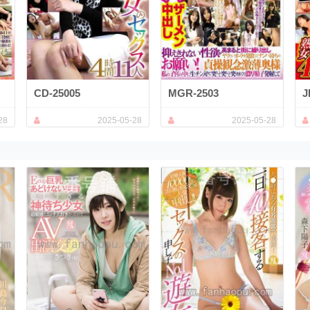
CD-25005
MGR-2503
J
28
2025-05-28
2025-05-28