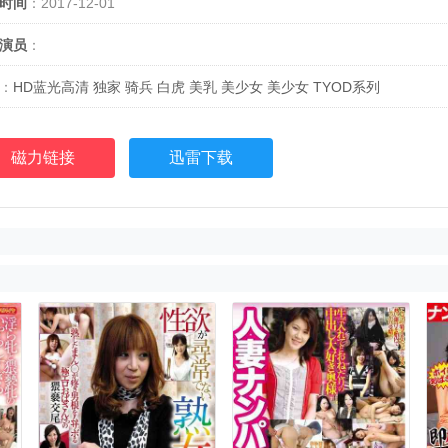
时间
：2017-12-01
演员
：
：
HD蓝光高清
独家
骑兵
白虎
美乳
美少女
美少女
TYOD系列
磁力链接
迅雷下载