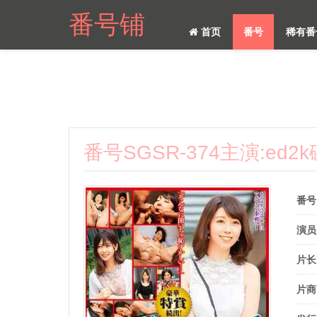
番号铺
首页
番号
稀有番
番号SGSR-374主演:ed
番号
演员
片长
片商