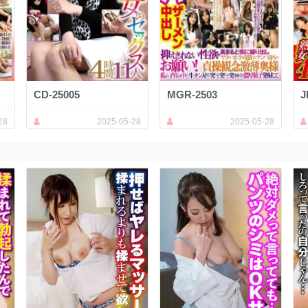
CD-25005
MGR-2503
J
28
2025-05-28
2025-05-28