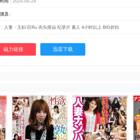
时间
：2025-05-24
演员
：
：
人妻・主妇
巨Ru
街头搭讪
纪录片
素人
4小时以上
BIG折扣
磁力链接
迅雷下载