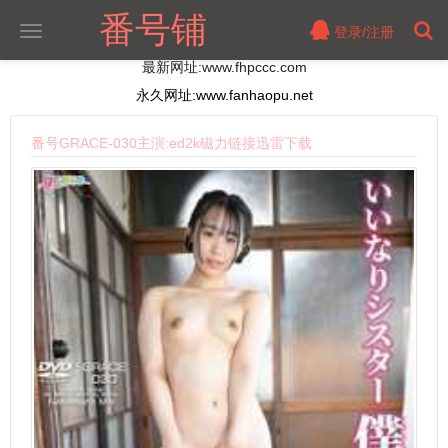
番号铺
登录/注册
切
换
最新网址:www.fhpccc.com
导
航
永久网址:www.fanhaopu.net
番号GRACE-030主演:ed2k磁力链接迅雷下载