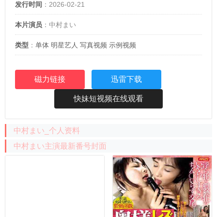
发行时间
：2026-02-21
本片演员
：中村まい
类型
：
单体
明星艺人
写真视频
示例视频
磁力链接
迅雷下载
快妹短视频在线观看
中村まい_个人资料
中村まい主演最新番号封面