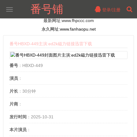
番号铺
登录/注册
切
换
最新网址:www.fhpccc.com
导
航
永久网址:www.fanhaopu.net
番号HBXD-449主演:ed2k磁力链接迅雷下载
番号
：HBXD-449
演员
：
片长
：30分钟
片商
：
发行时间
：2025-10-31
本片演员
：