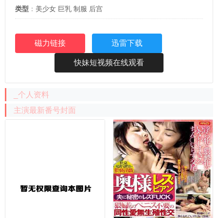
类型
：
美少女
巨乳
制服
后宫
磁力链接
迅雷下载
快妹短视频在线观看
_个人资料
主演最新番号封面