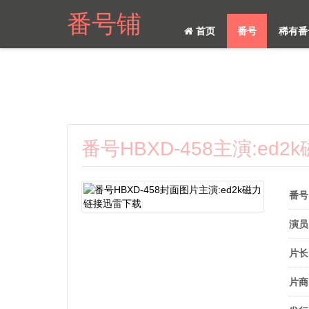
番号铺
首页
番号
稀有番
番号HBXD-458主演:ed
番号
演员
片长
片商