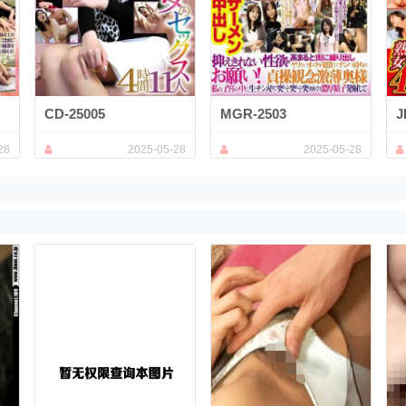
CD-25005
MGR-2503
J
28
2025-05-28
2025-05-28