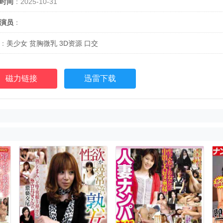
时间
：2025-10-31
演员
：
：
美少女
贫胸微乳
3D资源
口交
磁力链接
迅雷下载