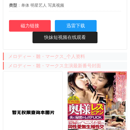
类型
：
单体
明星艺人
写真视频
磁力链接
迅雷下载
快妹短视频在线观看
メロディー・雛・マークス_个人资料
メロディー・雛・マークス主演最新番号封面