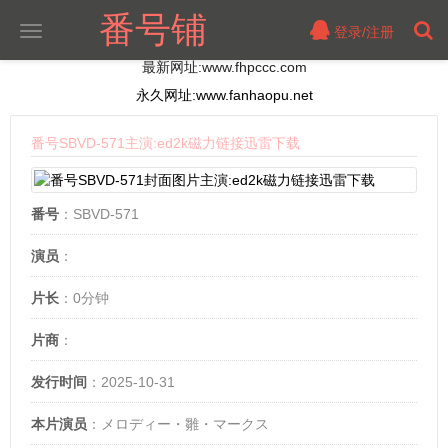
番号铺
登录/注册
切
换
最新网址:www.fhpccc.com
导
航
永久网址:www.fanhaopu.net
番号SBVD-571主演:ed2k磁力链接迅雷下载
番号
：SBVD-571
演员
：
片长
：0分钟
片商
：
发行时间
：2025-10-31
本片演员
：メロディー・雛・マークス