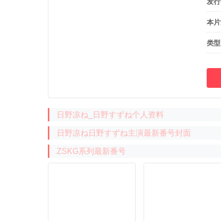
发行
本片
类型
日野凉ね_日野すずね个人资料
日野凉ね日野すずね主演最新番号封面
ZSKG系列最新番号