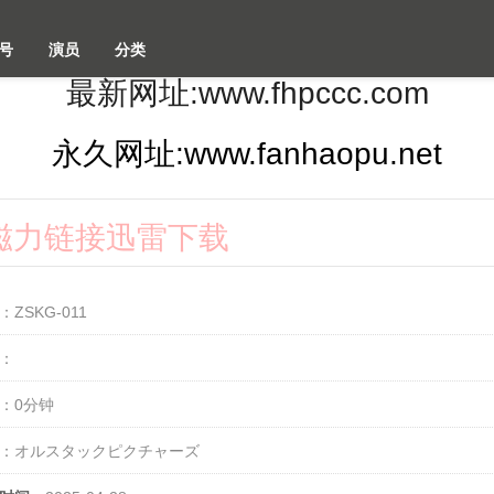
号
演员
分类
最新网址:www.fhpccc.com
永久网址:www.fanhaopu.net
2k磁力链接迅雷下载
：ZSKG-011
：
：0分钟
：オルスタックピクチャーズ