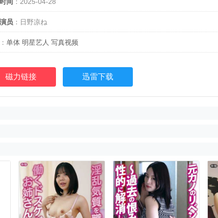
时间
：2025-04-28
演员
：日野凉ね
：
单体
明星艺人
写真视频
磁力链接
迅雷下载