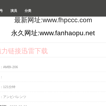
号
演员
分类
最新网址:www.fhpccc.com
永久网址:www.fanhaopu.net
2k磁力链接迅雷下载
：AMBI-206
：
：121分钟
：アンビバレンツ