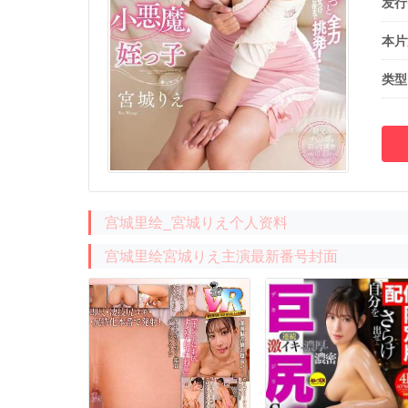
发行
本片
类型
宫城里绘_宮城りえ个人资料
宫城里绘宮城りえ主演最新番号封面