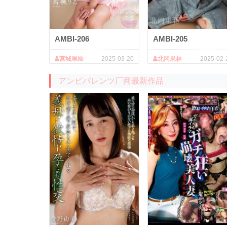
AMBI-206
AMBI-205
宫城里绘
2025-03-20
北冈果林
2025-02-
アンビバレンツ厂商最新作品