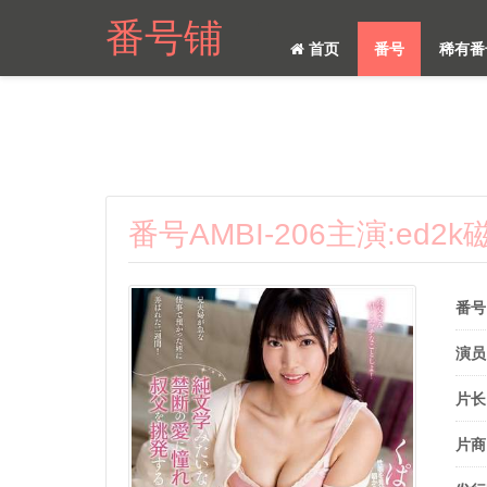
番号铺
首页
番号
稀有番
番号AMBI-206主演:ed
番号
演员
片长
片商