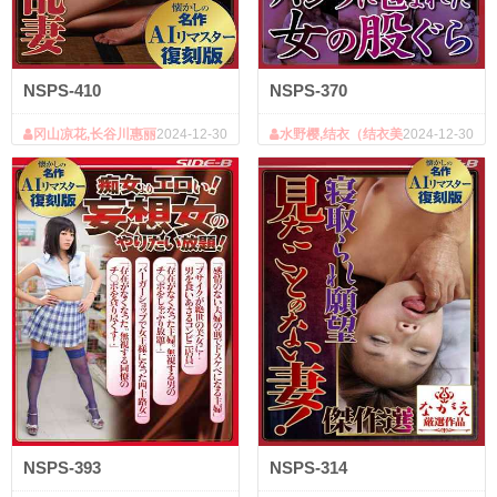
NSPS-410
NSPS-370
冈山凉花,长谷川惠丽
2024-12-30
水野樱,结衣（结衣美
2024-12-30
奈,松本亚璃沙,寺泽忍
沙）,大槻响,星菜
NSPS-393
NSPS-314