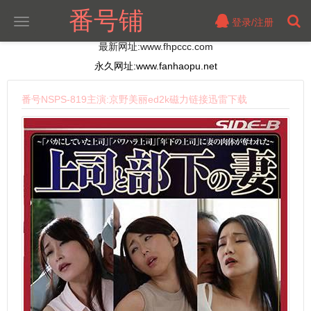
番号铺
登录/注册
切
换
最新网址:www.fhpccc.com
导
航
永久网址:www.fanhaopu.net
番号NSPS-819主演:京野美丽ed2k磁力链接迅雷下载