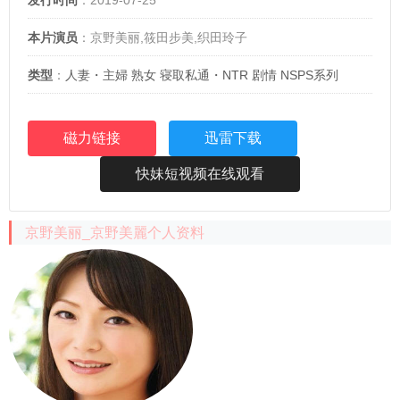
发行时间
：2019-07-25
本片演员
：京野美丽,筱田步美,织田玲子
类型
：
人妻・主婦
熟女
寝取私通・NTR
剧情
NSPS系列
磁力链接
迅雷下载
快妹短视频在线观看
京野美丽_京野美麗个人资料