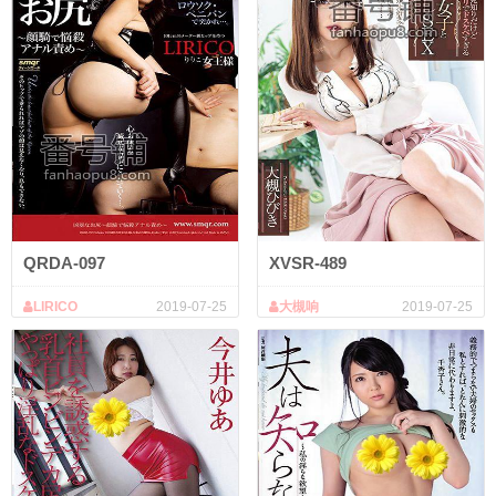
QRDA-097
XVSR-489
LIRICO
2019-07-25
大槻响
2019-07-25