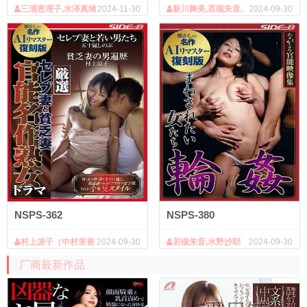
三浦恵理子,水泽真绪
2024-11-30
新川舞美,若槻朱音,
2024-09-30
（永沢真央美）,琥珀うた,川濑沙
藤宫樱花（真雪优ん）,平井柚叶
耶香,村上凉子（中村里香子、黒木
菜穂）,真心实,艳堂诗织（远藤诗
织）,松下优香（爱乃彩音、藤咲优
香（PIKKUR））
NSPS-362
NSPS-380
村上凉子（中村里香
2024-09-30
若槻朱音,水野沙耶
2024-09-30
子、黒木菜穂）,五十岚忍
香,大友唯爱,麻美优香（PIKKU
厂商最新作品
R）