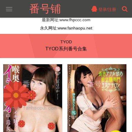
番号铺
登录/注册
切
换
最新网址:www.fhpccc.com
导
航
永久网址:www.fanhaopu.net
TYOD
TYOD系列番号合集