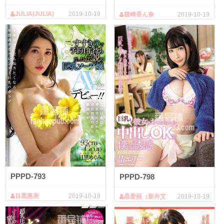
JULIA(JULIA)
2019-10-19
筱崎香ん奈
2019-10-19
PPPD-793
PPPD-798
目黒惠美
2019-10-19
晶爱丽（新井艾
2019-10-19
丽、大沢佑香）