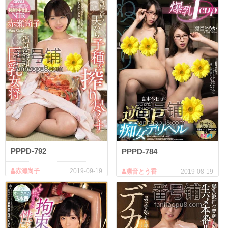
PPPD-792
PPPD-784
赤濑尚子
2019-09-19
凛音とう香
2019-08-19