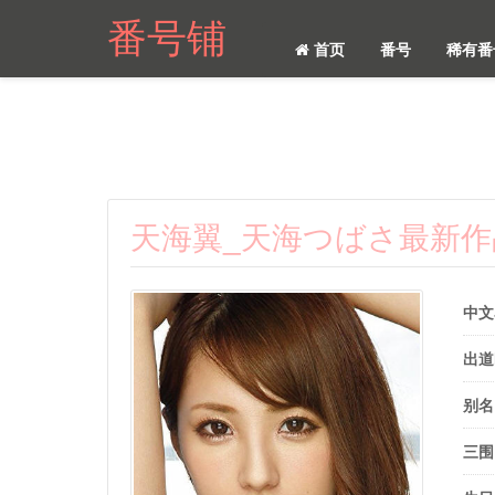
番号铺
首页
番号
稀有番
天海翼_天海つばさ最新
中文
出道
别名
三围