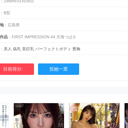
：1988年03月08日
：B型
地
：広島県
作品
：FIRST IMPRESSION 44 天海つばさ
：
美人
偽乳
美巨乳
パーフェクトボディ
豊胸
目前得分:
投她一票