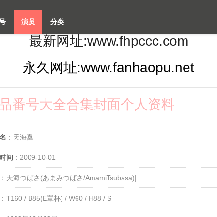
号
演员
分类
最新网址:www.fhpccc.com
永久网址:www.fanhaopu.net
作品番号大全合集封面个人资料
名
：天海翼
时间
：2009-10-01
：天海つばさ(あまみつばさ/AmamiTsubasa)|
：T160 / B85(E罩杯) / W60 / H88 / S