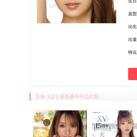
生日
血型
出生
出道
特点
天海つばさ最新番号作品封面