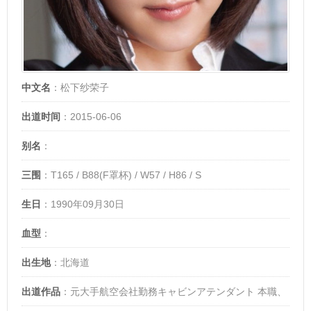
中文名
：松下纱荣子
出道时间
：2015-06-06
别名
：
松下紗栄子(まつしたさえこ/MatsushitaSaeko)
三围
：T165 / B88(F罩杯) / W57 / H86 / S
|
生日
：1990年09月30日
血型
：
出生地
：北海道
出道作品
：元大手航空会社勤務キャビンアテンダント 本職、