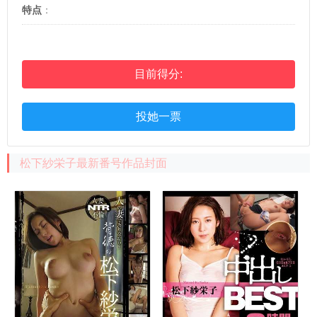
マナー講師 AVデビュー
特点
：
目前得分:
投她一票
松下紗栄子最新番号作品封面