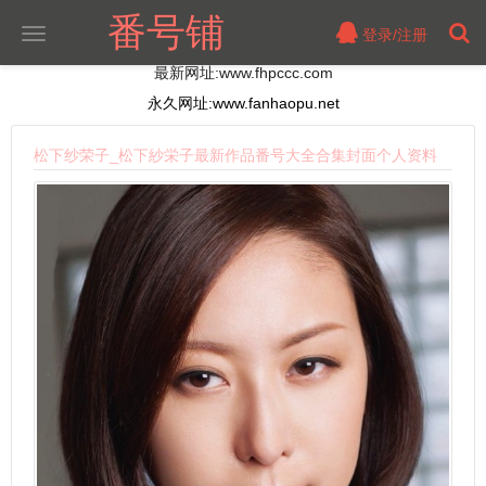
番号铺
登录/注册
切
换
最新网址:www.fhpccc.com
导
航
永久网址:www.fanhaopu.net
松下纱荣子_松下紗栄子最新作品番号大全合集封面个人资料