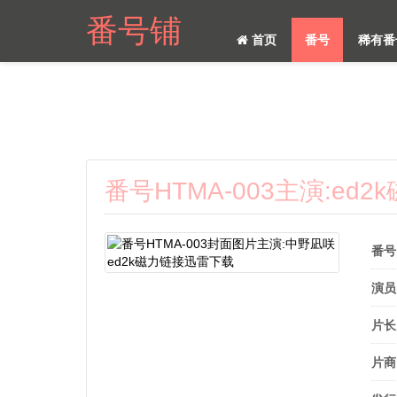
番号铺
首页
番号
稀有番
番号HTMA-003主演:ed
番号
演员
片长
片商