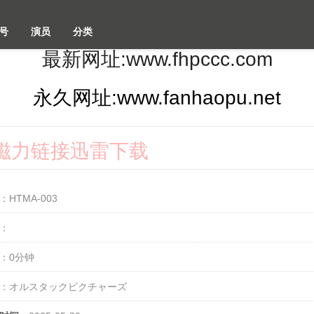
号
演员
分类
最新网址:www.fhpccc.com
永久网址:www.fanhaopu.net
2k磁力链接迅雷下载
：HTMA-003
：
：0分钟
：オルスタックピクチャーズ