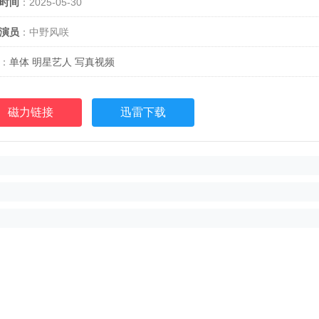
时间
：2025-05-30
演员
：中野风咲
：
单体
明星艺人
写真视频
磁力链接
迅雷下载