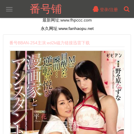
番号铺
登录/注册
切
换
最新网址:www.fhpccc.com
导
航
永久网址:www.fanhaopu.net
番号BBAN-254主演:ed2k磁力链接迅雷下载