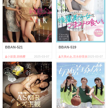
BBAN-521
BBAN-519
小坂葵,胡桃樱
2025-03-07
天美めあ,百永纱里奈
2025-03-07