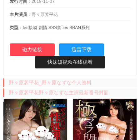
发行时间
：2019-11-07
本片演员
：野々原荠平花
类型
：
les接吻
剧情
SSS禁
les
BBAN系列
磁力链接
迅雷下载
快妹短视频在线观看
野々原荠平花_野々原なずな个人资料
野々原荠平花野々原なずな主演最新番号封面