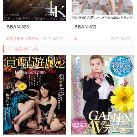
BBAN-523
BBAN-511
美谷朱音（美谷朱
2025-03-07
2025-02-07
里）,水川润,有村望美,美咲佳奈,椎
厂商最新作品
名心春