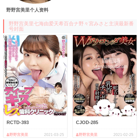
野野宫美里个人资料
野野宫美里七海由爱天希百合ナ野々宮みさと主演最新番
号封面
RCTD-393
CJOD-285
野野宫美里
2021-03-25
野野宫美里
2021-02-25