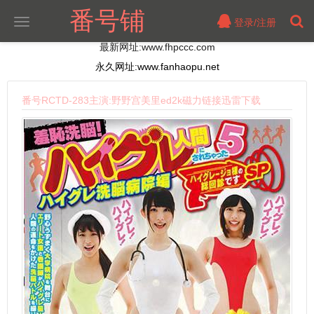
番号铺
登录/注册
切
换
最新网址:www.fhpccc.com
导
航
永久网址:www.fanhaopu.net
番号RCTD-283主演:野野宫美里ed2k磁力链接迅雷下载