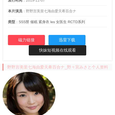
发行时间
：2019-11-07
本片演员
：野野宫美里七海由爱天希百合ナ
类型
：
SSS禁
催眠
紧身衣
les
女医生
RCTD系列
磁力链接
迅雷下载
快妹短视频在线观看
野野宫美里七海由爱天希百合ナ_野々宮みさと个人资料