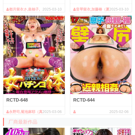
都月留衣さ,皇柚子,
2025-03-10
音琴留衣,加藤椿（夏
2025-03-10
春谷美雨
树熏）,藤井玲罗
RCTD-648
RCTD-644
永野司,菊池麻耶（真
2025-03-06
2025-02-06
矢）
厂商最新作品